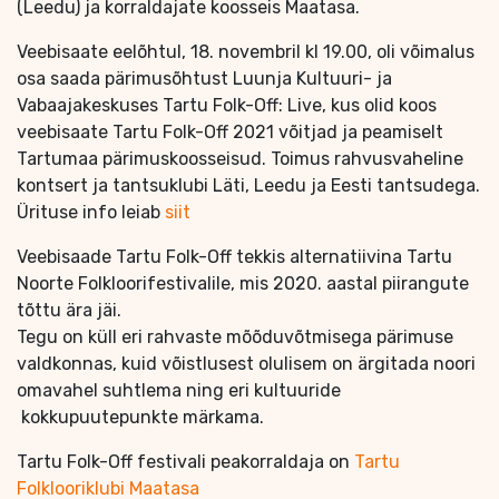
(Leedu) ja korraldajate koosseis Maatasa.
Veebisaate eelõhtul, 18. novembril kl 19.00, oli võimalus
osa saada pärimusõhtust Luunja Kultuuri- ja
Vabaajakeskuses Tartu Folk-Off: Live, kus olid koos
veebisaate Tartu Folk-Off 2021 võitjad ja peamiselt
Tartumaa pärimuskoosseisud. Toimus rahvusvaheline
kontsert ja tantsuklubi Läti, Leedu ja Eesti tantsudega.
Ürituse info leiab
siit
Veebisaade Tartu Folk-Off tekkis alternatiivina Tartu
Noorte Folkloorifestivalile, mis 2020. aastal piirangute
tõttu ära jäi.
Tegu on küll eri rahvaste mõõduvõtmisega pärimuse
valdkonnas, kuid võistlusest olulisem on ärgitada noori
omavahel suhtlema ning eri kultuuride
kokkupuutepunkte märkama.
Tartu Folk-Off festivali peakorraldaja on
Tartu
Folklooriklubi Maatasa