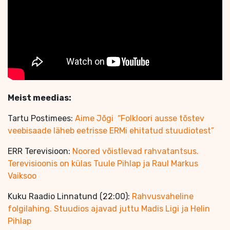
Meist meedias:
Tartu Postimees:
Aime Jõgi “Folkloori ausse tõstev
veebisaade läheb eetrisse ERMi ehitatud stuudiotest”
ERR Terevisioon:
Noored võistlevad rahvatantsus.
Terevisioonis on külas Tuule Pihlap ja Raul Markus
Vaiksoo
Kuku Raadio Linnatund (22:00):
Rahvusvaheline
folgilahing. Stuudios ajavad juttu Madis Ligi ja Helin
Pihlap