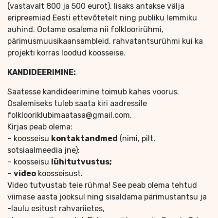
(vastavalt 800 ja 500 eurot), lisaks antakse välja
eripreemiad Eesti ettevõtetelt ning publiku lemmiku
auhind. Ootame osalema nii folkloorirühmi,
pärimusmuusikaansambleid, rahvatantsurühmi kui ka
projekti korras loodud koosseise.
KANDIDEERIMINE:
Saatesse kandideerimine toimub kahes voorus.
Osalemiseks tuleb saata kiri aadressile
folklooriklubimaatasa@gmail.com.
Kirjas peab olema:
– koosseisu
kontaktandmed
(nimi, pilt,
sotsiaalmeedia jne);
– koosseisu
lühitutvustus;
–
video
koosseisust.
Video tutvustab teie rühma! See peab olema tehtud
viimase aasta jooksul ning sisaldama pärimustantsu ja
-laulu esitust rahvariietes,