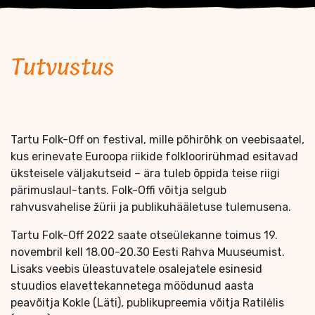
Tutvustus
Tartu Folk-Off on festival, mille põhirõhk on veebisaatel,
kus erinevate Euroopa riikide folkloorirühmad esitavad
üksteisele väljakutseid – ära tuleb õppida teise riigi
pärimuslaul-tants. Folk-Offi võitja selgub
rahvusvahelise žürii ja publikuhääletuse tulemusena.
Tartu Folk-Off 2022 saate otseülekanne toimus 19.
novembril kell 18.00-20.30 Eesti Rahva Muuseumist.
Lisaks veebis üleastuvatele osalejatele esinesid
stuudios elavettekannetega möödunud aasta
peavõitja Kokle (Läti), publikupreemia võitja Ratilėlis