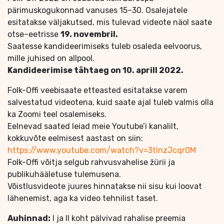
pärimuskogukonnad vanuses 15–30. Osalejatele
esitatakse väljakutsed, mis tulevad videote näol saate
otse–eetrisse
19. novembril.
Saatesse kandideerimiseks tuleb osaleda eelvoorus,
mille juhised on allpool.
Kandideerimise tähtaeg on 10. aprill 2022.
Folk-Offi veebisaate etteasted esitatakse varem
salvestatud videotena, kuid saate ajal tuleb valmis olla
ka Zoomi teel osalemiseks.
Eelnevad saated leiad meie Youtube’i kanalilt,
kokkuvõte eelmisest aastast on siin:
https://www.youtube.com/watch?v=3tInzJcqr0M
Folk-Offi võitja selgub rahvusvahelise žürii ja
publikuhääletuse tulemusena.
Võistlusvideote juures hinnatakse nii sisu kui loovat
lähenemist, aga ka video tehnilist taset.
Auhinnad:
I ja II koht pälvivad rahalise preemia