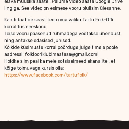
elava muusika saatel. Palume video saata Google Drive
lingiga. See video on esimese vooru olulisim ülesanne.
Kandidaatide seast teeb oma valiku Tartu Folk-Offi
korraldusmeeskond.
Teise vooru pääsenud rühmadega võetakse ühendust
ning antakse edasised juhised.
Kõikide küsimuste korral pöörduge julgelt meie poole
aadressil folklooriklubimaatasa@gmail.com!
Hoidke silm peal ka meie sotsiaalmeediakanalitel, et
kõige toimuvaga kursis olla:
https://www.facebook.com/tartufolk/