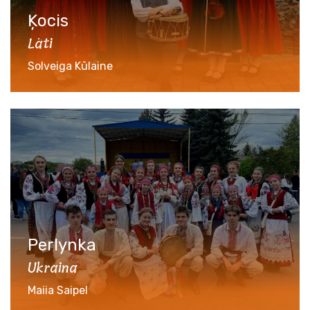
Ķocis
Läti
Solveiga Kūlaine
Perlynka
Ukraina
Maiia Saipel