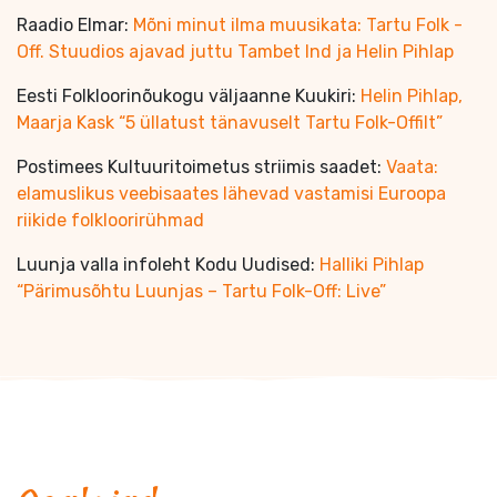
Raadio Elmar:
Mõni minut ilma muusikata: Tartu Folk -
Off. Stuudios ajavad juttu Tambet Ind ja Helin Pihlap
Eesti Folkloorinõukogu väljaanne Kuukiri:
Helin Pihlap,
Maarja Kask “5 üllatust tänavuselt Tartu Folk-Offilt”
Postimees Kultuuritoimetus striimis saadet:
Vaata:
elamuslikus veebisaates lähevad vastamisi Euroopa
riikide folkloorirühmad
Luunja valla infoleht Kodu Uudised:
Halliki Pihlap
“Pärimusõhtu Luunjas – Tartu Folk-Off: Live”