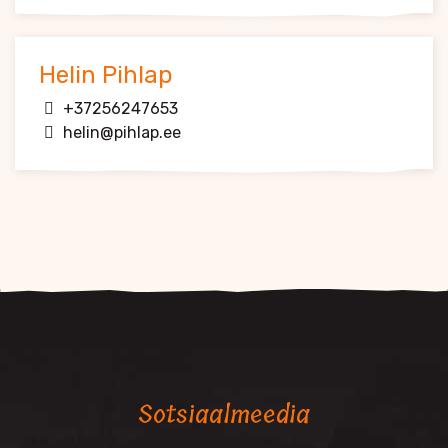
Helin Pihlap
+37256247653
helin@pihlap.ee
Sotsiaalmeedia