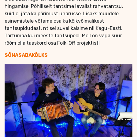
hingamise. Põhiliselt tantsime lavalist rahvatantsu,
kuid ei jäta ka pärimust unarusse. Lisaks muudele
esinemistele võtame osa ka kõikvõimalikest
tantsupidudest, nt sel suvel käisime nii Kagu-Eesti,
Tartumaa kui meeste tantsupeol. Meil on väga suur
rõõm olla taaskord osa Folk-Off projektist!
SÕNASABAKÕLKS