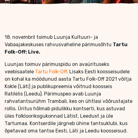
18. novembril toimub Luunja Kultuuri- ja
Vabaajakeskuses rahvusvaheline pärimusõhtu
Tartu
Folk-Off: Live.
Luunjas toimuv pärimuspidu on avaürituseks
veebisaatele
Tartu Folk-Off
. Lisaks Eesti koosseisudele
on kohal ka möödunud aasta Tartu Folk-Off 2021 võitja
Kokle (Läti) ja publikupreemia võitnud koosseis
Ratilėlis (Leedu). Pärimuspeo avab Luunja
rahvatantsurühm Trambali, kes on ühtlasi võõrustajate
rollis. Üritus hõlmab pidulikku kontserti, kus astuvad
üles folkloorikogukonnad Lätist, Leedust ja üle
Tartumaa. Kontserdile järgneb ühine tantsuklubi, kus
õpetavad oma tantse Eesti, Läti ja Leedu koosseisud.