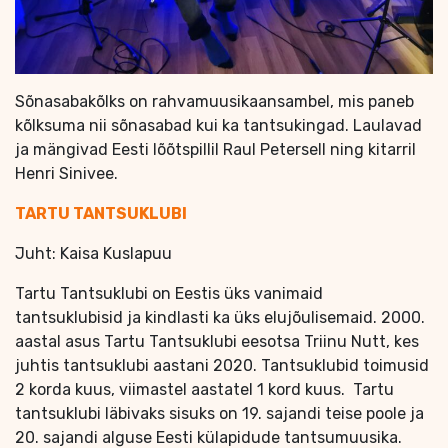
Sõnasabakõlks on rahvamuusikaansambel, mis paneb
kõlksuma nii sõnasabad kui ka tantsukingad. Laulavad
ja mängivad Eesti lõõtspillil Raul Petersell ning kitarril
Henri Sinivee.
TARTU TANTSUKLUBI
Juht: Kaisa Kuslapuu
Tartu Tantsuklubi on Eestis üks vanimaid
tantsuklubisid ja kindlasti ka üks elujõulisemaid. 2000.
aastal asus Tartu Tantsuklubi eesotsa Triinu Nutt, kes
juhtis tantsuklubi aastani 2020. Tantsuklubid toimusid
2 korda kuus, viimastel aastatel 1 kord kuus. Tartu
tantsuklubi läbivaks sisuks on 19. sajandi teise poole ja
20. sajandi alguse Eesti külapidude tantsumuusika.