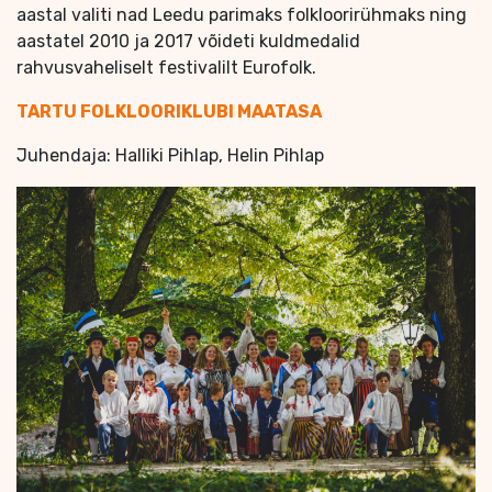
aastal valiti nad Leedu parimaks folkloorirühmaks ning
aastatel 2010 ja 2017 võideti kuldmedalid
rahvusvaheliselt festivalilt Eurofolk.
TARTU FOLKLOO
RIKLUBI MAATASA
Juhendaja: Halliki Pihlap, Helin Pihlap