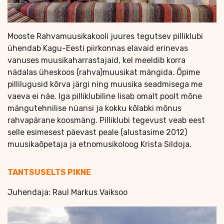
Mooste Rahvamuusikakooli juures tegutsev pilliklubi
ühendab Kagu-Eesti piirkonnas elavaid erinevas
vanuses muusikaharrastajaid, kel meeldib korra
nädalas üheskoos (rahva)muusikat mängida. Õpime
pillilugusid kõrva järgi ning muusika seadmisega me
vaeva ei näe. Iga pilliklubiline lisab omalt poolt mõne
mängutehnilise nüansi ja kokku kõlabki mõnus
rahvapärane koosmäng. Pilliklubi tegevust veab eest
selle esimesest päevast peale (alustasime 2012)
muusikaõpetaja ja etnomusikoloog Krista Sildoja.
TANTSUSELTS PIKNE
Juhendaja: Raul Markus Vaiksoo