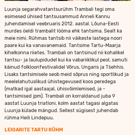
Luunja segarahvatantsurühm Trambali tegi oma
esimesed ühised tantsusammud Anneli Kannu
juhendamisel veebruaris 2012. aastal. Lõuna-Eesti
murdes öeldi trambalit lööma ehk tantsima. Sealt ka
meie nimi. Rühmas tantsib nii väikeste lastega noori
paare kui ka vanavanemaid. Tantsime Tartu-Maarja
kihelkonna riietes. Trambali on tantsinud nii kohalikel
tantsu- ja laulupidudel kui ka vabariiklikul peol, samuti
käinud folkloorifestivalidel Võrus, Ungaris ja Tšehhis.
Lisaks tantsimisele seob meid sõprus ning sportlikud ja
meelelahutuslikud ühistegevused koos peredega
(matkad igal aastaajal, ühisvõimlemised, ja -
tantsimised jpm). Trambali on korraldanud juba 9
aastat Luunja triatloni, kolm aastat tagasi algatas
Luunja külade mängud. Sellest sügisest juhendab
rühma Heili Lindepuu.
LEIGARITE TARTU RÜHM