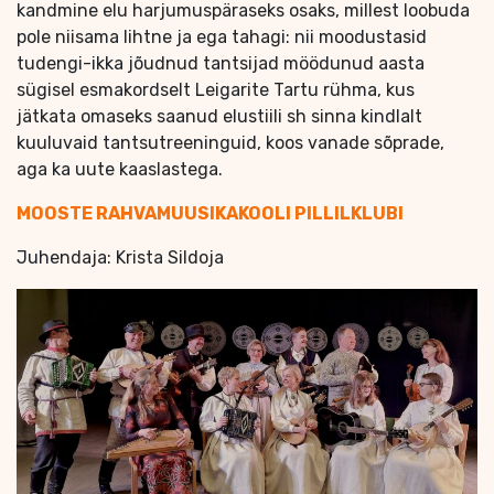
kandmine elu harjumuspäraseks osaks, millest loobuda
pole niisama lihtne ja ega tahagi: nii moodustasid
tudengi-ikka jõudnud tantsijad möödunud aasta
sügisel esmakordselt Leigarite Tartu rühma, kus
jätkata omaseks saanud elustiili sh sinna kindlalt
kuuluvaid tantsutreeninguid, koos vanade sõprade,
aga ka uute kaaslastega.
MOOSTE RAHVAMUUSIKAKOOLI PILLILKLUBI
Juhendaja: Krista Sildoja