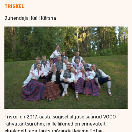
TRISKEL
Juhendaja: Kelli Kärsna
Triskel on 2017. aasta sügisel alguse saanud VOCO
rahvatantsurühm, mille liikmed on erinevatelt
elualadelt, aga tantsupõrandal leiame ühtse