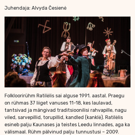
Juhendaja: Alvyda Česienė
Folkloorirühm Ratilėlis sai alguse 1991. aastal. Praegu
on rühmas 37 liiget vanuses 11-18, kes laulavad,
tantsivad ja mängivad traditsioonilisi rahvapille, nagu
viled, sarvepillid, torupillid, kandled (kanklė). Ratilėlis
esineb palju Kaunases ja teistes Leedu linnades, aga ka
välismaal. Rühm pälvinud palju tunnustusi – 2009.