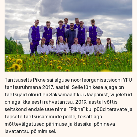
Tantsuselts Pikne sai alguse noorteorganisatsiooni YFU
tantsurühmana 2017. aastal. Selle lühikese ajaga on
tantsijaid olnud nii Saksamaalt kui Jaapanist, viljeletud
on aga ikka eesti rahvatantsu. 2019. aastal võttis
seltskond endale uue nime: “Pikne” kui püüd teravate ja
täpsete tantsusammude poole, teisalt aga
mõttevälgatused pärimuse ja klassikal põhineva
lavatantsu põimimisel.