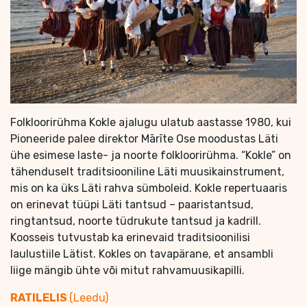
Folkloorirühma Kokle ajalugu ulatub aastasse 1980, kui
Pioneeride palee direktor Mārīte Ose moodustas Läti
ühe esimese laste- ja noorte folkloorirühma. “Kokle” on
tähenduselt traditsiooniline Läti muusikainstrument,
mis on ka üks Läti rahva sümboleid. Kokle repertuaaris
on erinevat tüüpi Läti tantsud – paaristantsud,
ringtantsud, noorte tüdrukute tantsud ja kadrill.
Koosseis tutvustab ka erinevaid traditsioonilisi
laulustiile Lätist. Kokles on tavapärane, et ansambli
liige mängib ühte või mitut rahvamuusikapilli.
RATILELIS
(Leedu)