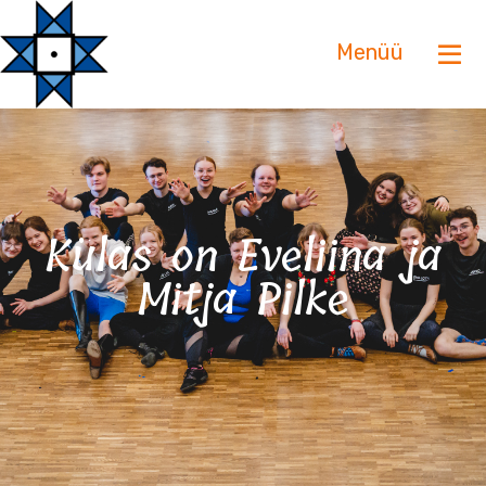
Menüü
Külas on Eveliina ja
Mitja Pilke