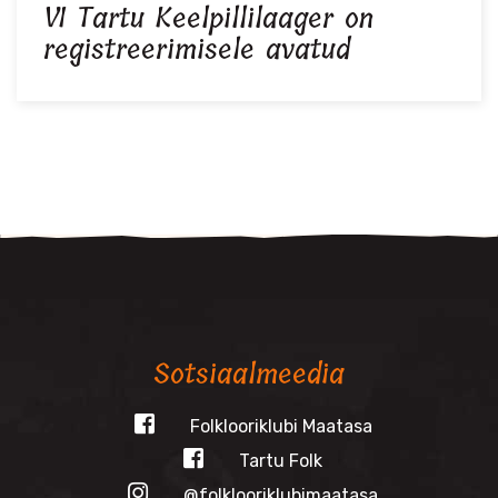
VI Tartu Keelpillilaager on
registreerimisele avatud
Sotsiaalmeedia
Folklooriklubi Maatasa
Tartu Folk
@folklooriklubimaatasa