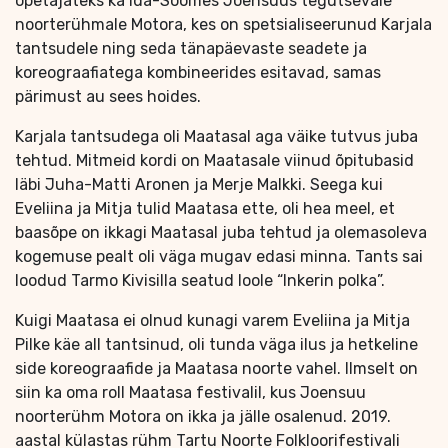
õpetajateks ka Ida-Soomes Joensuus tegutsevale
noorterühmale Motora, kes on spetsialiseerunud Karjala
tantsudele ning seda tänapäevaste seadete ja
koreograafiatega kombineerides esitavad, samas
pärimust au sees hoides.
Karjala tantsudega oli Maatasal aga väike tutvus juba
tehtud. Mitmeid kordi on Maatasale viinud õpitubasid
läbi Juha-Matti Aronen ja Merje Malkki. Seega kui
Eveliina ja Mitja tulid Maatasa ette, oli hea meel, et
baasõpe on ikkagi Maatasal juba tehtud ja olemasoleva
kogemuse pealt oli väga mugav edasi minna. Tants sai
loodud Tarmo Kivisilla seatud loole “Inkerin polka”.
Kuigi Maatasa ei olnud kunagi varem Eveliina ja Mitja
Pilke käe all tantsinud, oli tunda väga ilus ja hetkeline
side koreograafide ja Maatasa noorte vahel. Ilmselt on
siin ka oma roll Maatasa festivalil, kus Joensuu
noorterühm Motora on ikka ja jälle osalenud. 2019.
aastal külastas rühm Tartu Noorte Folkloorifestivali