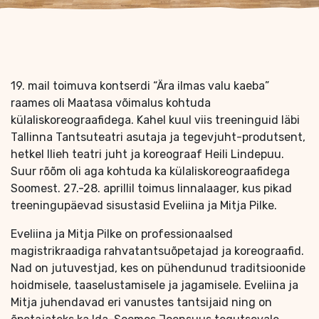
19. mail toimuva kontserdi “Ära ilmas valu kaeba”
raames oli Maatasa võimalus kohtuda
külaliskoreograafidega. Kahel kuul viis treeninguid läbi
Tallinna Tantsuteatri asutaja ja tegevjuht-produtsent,
hetkel Ilieh teatri juht ja koreograaf Heili Lindepuu.
Suur rõõm oli aga kohtuda ka külaliskoreograafidega
Soomest. 27.-28. aprillil toimus linnalaager, kus pikad
treeningupäevad sisustasid Eveliina ja Mitja Pilke.
Eveliina ja Mitja Pilke on professionaalsed
magistrikraadiga rahvatantsuõpetajad ja koreograafid.
Nad on jutuvestjad, kes on pühendunud traditsioonide
hoidmisele, taaselustamisele ja jagamisele. Eveliina ja
Mitja juhendavad eri vanustes tantsijaid ning on