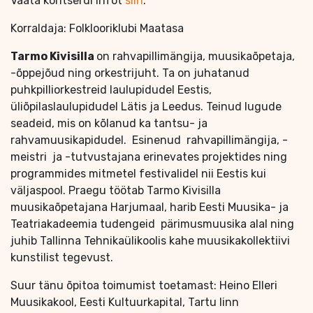
Vaata kontserdi infot
siin
.
Korraldaja: Folklooriklubi Maatasa
Tarmo Kivisilla
on rahvapillimängija, muusikaõpetaja,
-õppejõud ning orkestrijuht. Ta on juhatanud
puhkpilliorkestreid laulupidudel Eestis,
üliõpilaslaulupidudel Lätis ja Leedus. Teinud lugude
seadeid, mis on kõlanud ka tantsu- ja
rahvamuusikapidudel. Esinenud rahvapillimängija, -
meistri ja -tutvustajana erinevates projektides ning
programmides mitmetel festivalidel nii Eestis kui
väljaspool. Praegu töötab Tarmo Kivisilla
muusikaõpetajana Harjumaal, harib Eesti Muusika- ja
Teatriakadeemia tudengeid pärimusmuusika alal ning
juhib Tallinna Tehnikaülikoolis kahe muusikakollektiivi
kunstilist tegevust.
Suur tänu õpitoa toimumist toetamast: Heino Elleri
Muusikakool, Eesti Kultuurkapital, Tartu linn