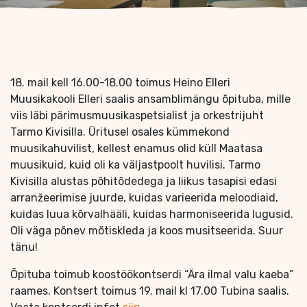
18. mail kell 16.00-18.00 toimus Heino Elleri
Muusikakooli Elleri saalis ansamblimängu õpituba, mille
viis läbi pärimusmuusikaspetsialist ja orkestrijuht
Tarmo Kivisilla. Üritusel osales kümmekond
muusikahuvilist, kellest enamus olid küll Maatasa
muusikuid, kuid oli ka väljastpoolt huvilisi. Tarmo
Kivisilla alustas põhitõdedega ja liikus tasapisi edasi
arranžeerimise juurde, kuidas varieerida meloodiaid,
kuidas luua kõrvalhääli, kuidas harmoniseerida lugusid.
Oli väga põnev mõtiskleda ja koos musitseerida. Suur
tänu!
Õpituba toimub koostöökontserdi “Ära ilmal valu kaeba”
raames. Kontsert toimus 19. mail kl 17.00 Tubina saalis.