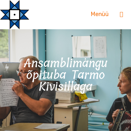
Menüü
Ansamblimängu
õpituba Tarmo
Kivisillaga