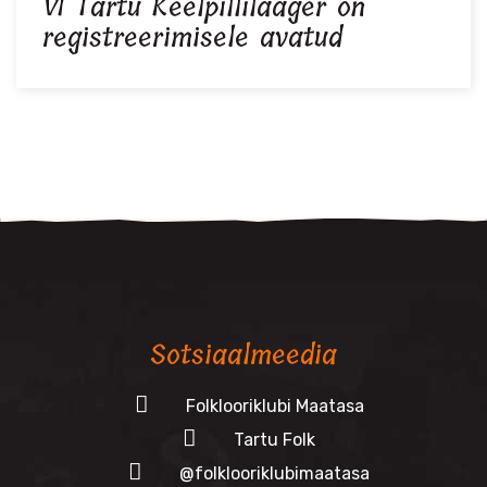
VI Tartu Keelpillilaager on
registreerimisele avatud
Sotsiaalmeedia
Folklooriklubi Maatasa
Tartu Folk
@folklooriklubimaatasa