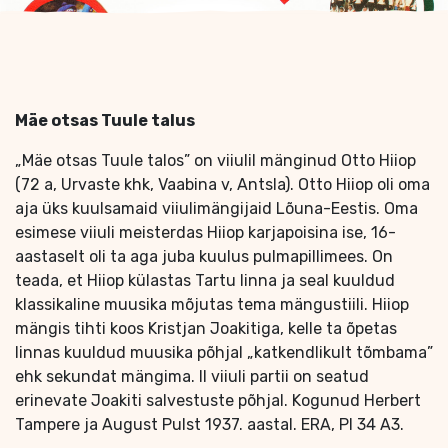
Mäe otsas Tuule talus
„Mäe otsas Tuule talos” on viiulil mänginud Otto Hiiop
(72 a, Urvaste khk, Vaabina v, Antsla). Otto Hiiop oli oma
aja üks kuulsamaid viiulimängijaid Lõuna-Eestis. Oma
esimese viiuli meisterdas Hiiop karjapoisina ise, 16-
aastaselt oli ta aga juba kuulus pulmapillimees. On
teada, et Hiiop külastas Tartu linna ja seal kuuldud
klassikaline muusika mõjutas tema mängustiili. Hiiop
mängis tihti koos Kristjan Joakitiga, kelle ta õpetas
linnas kuuldud muusika põhjal „katkendlikult tõmbama”
ehk sekundat mängima. II viiuli partii on seatud
erinevate Joakiti salvestuste põhjal. Kogunud Herbert
Tampere ja August Pulst 1937. aastal. ERA, Pl 34 A3.