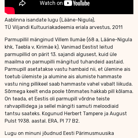
Aablinna isandate lugu (Lääne-Nigula),
TÜ Viljandi Kultuuriakadeemia eriala arvestus, 2011
Parmupillil mänginud Villem Ilumäe (68 a, Lääne-Nigula
khk, Taebla v, Kirimäe k). Vanimad Eestist leitud
parmupillid on pärit 13. sajandi algusest, kuid üle
maailma on parmupilli mängitud tuhandeid aastaid.
Parmupill asetatakse vastu hambaid nii, et ülemine ais
toetub ülemiste ja alumine ais alumiste hammaste
vastu ning pillikeel saab hammaste vahel vabalt liikuda.
Sõrmega keelt enda poole tõmmates hakkab pill kõlama.
On teada, et Eestis oli parmupill võrdne teiste
rahvapillidega ja sellel mängiti samuti meloodiaid
tantsu saateks. Kogunud Herbert Tampere ja August
Pulst 1938. aastal. ERA, Pl 77 B2.
Lugu on minuni jõudnud Eesti Pärimusmuusika