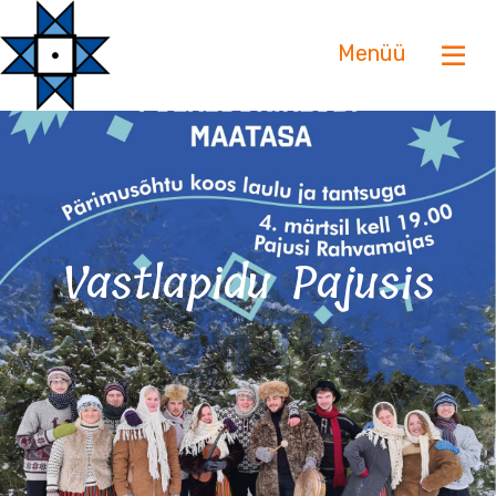
Menüü
Vastlapidu Pajusis