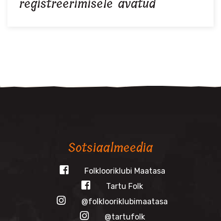
registreerimisele avatud
Sotsiaalmeedia
Folklooriklubi Maatasa
Tartu Folk
@folklooriklubimaatasa
@tartufolk