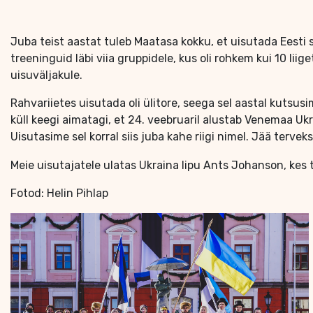
Juba teist aastat tuleb Maatasa kokku, et uisutada Eesti 
treeninguid läbi viia gruppidele, kus oli rohkem kui 10 liig
uisuväljakule.
Rahvariietes uisutada oli ülitore, seega sel aastal kutsu
küll keegi aimatagi, et 24. veebruaril alustab Venemaa U
Uisutasime sel korral siis juba kahe riigi nimel. Jää terveks
Meie uisutajatele ulatas Ukraina lipu Ants Johanson, kes tul
Fotod: Helin Pihlap