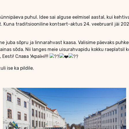
sünnipäeva puhul. Idee sai alguse eelmisel aastal, kui kehti
et. Kuna traditsiooniline kontsert-aktus 24. veebruaril jäi 20
sime juba sõpru ja linnarahvast kaasa. Valisime päevaks puhk
krainas sõda. Nii langes meie uisurahvapidu kokku raeplatsi
, Eesti! Слава Україні!!!
i ise ka pildile.