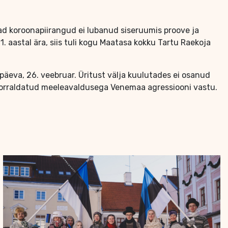
vad koroonapiirangud ei lubanud siseruumis proove ja
21. aastal ära, siis tuli kogu Maatasa kokku Tartu Raekoja
epäeva, 26. veebruar. Üritust välja kuulutades ei osanud
l korraldatud meeleavaldusega Venemaa agressiooni vastu.