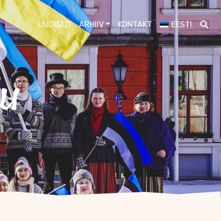
UUDISED
ARHIIV
KONTAKT
EESTI
du