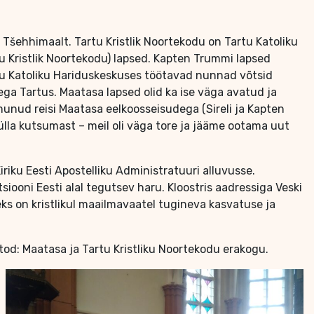
 Tšehhimaalt. Tartu Kristlik Noortekodu on Tartu Katoliku
 Kristlik Noortekodu) lapsed. Kapten Trummi lapsed
Tartu Katoliku Hariduskeskuses töötavad nunnad võtsid
ga Tartus. Maatasa lapsed olid ka ise väga avatud ja
imunud reisi Maatasa eelkoosseisudega (Sireli ja Kapten
ülla kutsumast – meil oli väga tore ja jääme ootama uut
riku Eesti Apostelliku Administratuuri alluvusse.
iooni Eesti alal tegutsev haru. Kloostris aadressiga Veski
ks on kristlikul maailmavaatel tugineva kasvatuse ja
od: Maatasa ja Tartu Kristliku Noortekodu erakogu.