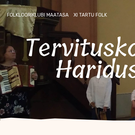
FOLKLOORIKLUBI MAATASA
XI TARTU FOLK
Tervituskontsert Tartu Katoliku
Haridus