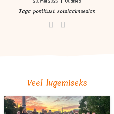
20. mai 2023
|
Uudised
Jaga postitust sotsiaalmeedias
Veel lugemiseks