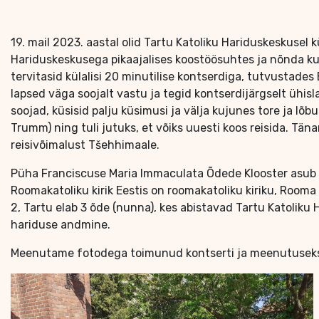
19. mail 2023. aastal olid Tartu Katoliku Hariduskeskusel
Hariduskeskusega pikaajalises koostöösuhtes ja nõnda kut
tervitasid külalisi 20 minutilise kontserdiga, tutvustades
lapsed väga soojalt vastu ja tegid kontserdijärgselt ühi
soojad, küsisid palju küsimusi ja välja kujunes tore ja l
Trumm) ning tuli jutuks, et võiks uuesti koos reisida. Tä
reisivõimalust Tšehhimaale.
Püha Franciscuse Maria Immaculata Õdede Klooster asub Tar
Roomakatoliku kirik Eestis on roomakatoliku kiriku, Rooma
2, Tartu elab 3 õde (nunna), kes abistavad Tartu Katoliku
hariduse andmine.
Meenutame fotodega toimunud kontserti ja meenutuseks ka