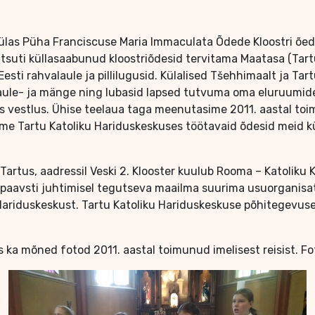
 külas Püha Franciscuse Maria Immaculata Õdede Kloostri õed
suti küllasaabunud kloostriõdesid tervitama Maatasa (Tartu
 Eesti rahvalaule ja pillilugusid. Külalised Tšehhimaalt ja 
slaule- ja mänge ning lubasid lapsed tutvuma oma eluruumide
õbus vestlus. Ühise teelaua taga meenutasime 2011. aastal to
name Tartu Katoliku Hariduskeskuses töötavaid õdesid meid k
tus, aadressil Veski 2. Klooster kuulub Rooma – Katoliku Ki
 paavsti juhtimisel tegutseva maailma suurima usuorganisats
 Hariduskeskust. Tartu Katoliku Hariduskeskuse põhitegevuse
 mõned fotod 2011. aastal toimunud imelisest reisist. Fot