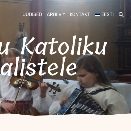
UUDISED
ARHIIV
KONTAKT
EESTI
alistele