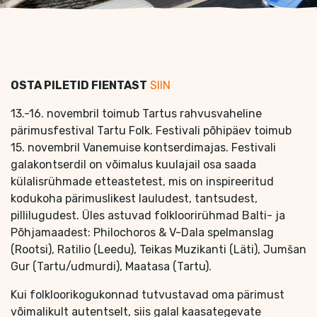
OSTA PILETID FIENTAST
SIIN
13.-16. novembril toimub Tartus rahvusvaheline
pärimusfestival Tartu Folk. Festivali põhipäev toimub
15. novembril Vanemuise kontserdimajas. Festivali
galakontserdil on võimalus kuulajail osa saada
külalisrühmade etteastetest, mis on inspireeritud
kodukoha pärimuslikest lauludest, tantsudest,
pillilugudest. Üles astuvad folkloorirühmad Balti- ja
Põhjamaadest: Philochoros & V-Dala spelmanslag
(Rootsi), Ratilio (Leedu), Teikas Muzikanti (Läti), Jumšan
Gur (Tartu/udmurdi), Maatasa (Tartu).
Kui folkloorikogukonnad tutvustavad oma pärimust
võimalikult autentselt, siis galal kaasategevate