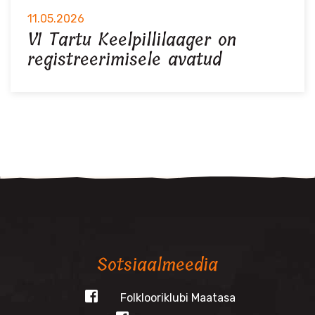
11.05.2026
VI Tartu Keelpillilaager on
registreerimisele avatud
Sotsiaalmeedia
Folklooriklubi Maatasa