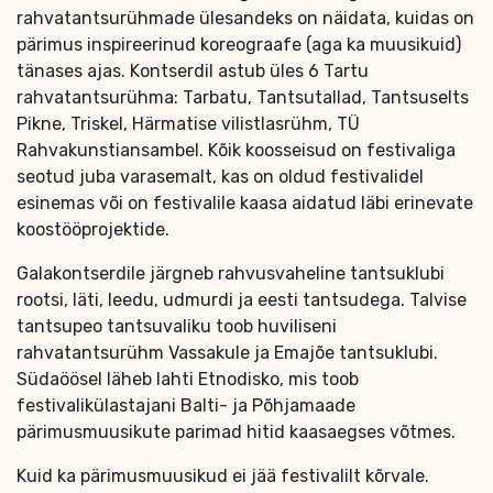
rahvatantsurühmade ülesandeks on näidata, kuidas on
pärimus inspireerinud koreograafe (aga ka muusikuid)
tänases ajas. Kontserdil astub üles 6 Tartu
rahvatantsurühma: Tarbatu, Tantsutallad, Tantsuselts
Pikne, Triskel, Härmatise vilistlasrühm, TÜ
Rahvakunstiansambel. Kõik koosseisud on festivaliga
seotud juba varasemalt, kas on oldud festivalidel
esinemas või on festivalile kaasa aidatud läbi erinevate
koostööprojektide.
Galakontserdile järgneb rahvusvaheline tantsuklubi
rootsi, läti, leedu, udmurdi ja eesti tantsudega. Talvise
tantsupeo tantsuvaliku toob huviliseni
rahvatantsurühm Vassakule ja Emajõe tantsuklubi.
Südaöösel läheb lahti Etnodisko, mis toob
festivalikülastajani Balti- ja Põhjamaade
pärimusmuusikute parimad hitid kaasaegses võtmes.
Kuid ka pärimusmuusikud ei jää festivalilt kõrvale.