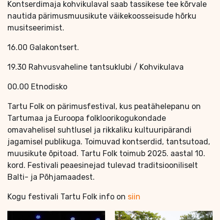
Kontserdimaja kohvikulaval saab tassikese tee kõrvale
nautida pärimusmuusikute väikekoosseisude hõrku
musitseerimist.
16.00 Galakontsert.
19.30 Rahvusvaheline tantsuklubi / Kohvikulava
00.00 Etnodisko
Tartu Folk on pärimusfestival, kus peatähelepanu on
Tartumaa ja Euroopa folkloorikogukondade
omavahelisel suhtlusel ja rikkaliku kultuuripärandi
jagamisel publikuga. Toimuvad kontserdid, tantsutoad,
muusikute õpitoad. Tartu Folk toimub 2025. aastal 10.
kord. Festivali peaesinejad tulevad traditsiooniliselt
Balti- ja Põhjamaadest.
Kogu festivali Tartu Folk info on
siin