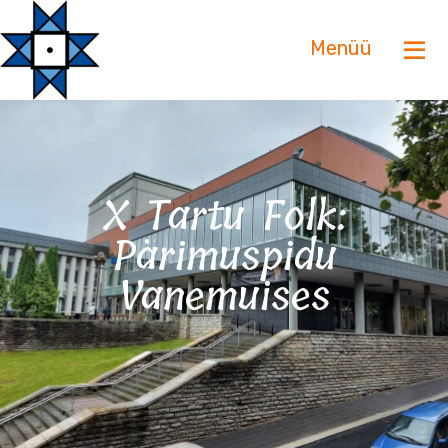
Menüü
X Tartu Folk:
Pärimuspidu
Vanemuises