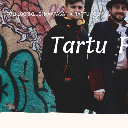
FOLKLOORIKLUBI MAATASA
XI TARTU FOLK
Tartu Folk-Off 2021 värske