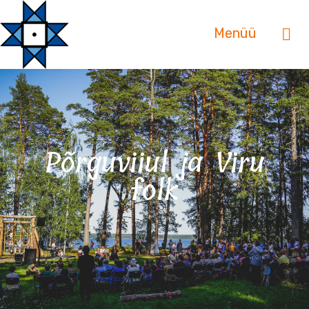
Menüü
Põrguviiul ja Viru
folk