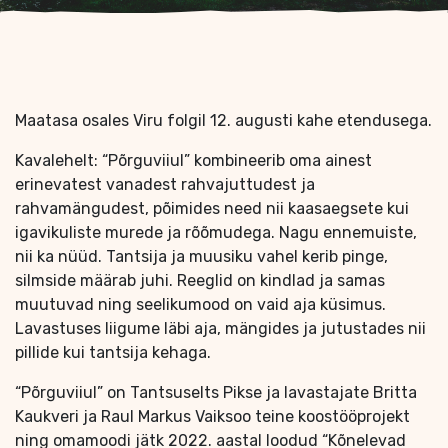
Maatasa osales Viru folgil 12. augusti kahe etendusega.
Kavalehelt: “Põrguviiul” kombineerib oma ainest
erinevatest vanadest rahvajuttudest ja
rahvamängudest, põimides need nii kaasaegsete kui
igavikuliste murede ja rõõmudega. Nagu ennemuiste,
nii ka nüüd. Tantsija ja muusiku vahel kerib pinge,
silmside määrab juhi. Reeglid on kindlad ja samas
muutuvad ning seelikumood on vaid aja küsimus.
Lavastuses liigume läbi aja, mängides ja jutustades nii
pillide kui tantsija kehaga.
“Põrguviiul” on Tantsuselts Pikse ja lavastajate Britta
Kaukveri ja Raul Markus Vaiksoo teine koostööprojekt
ning omamoodi jätk 2022. aastal loodud “Kõnelevad