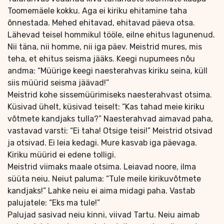
Toomemäele kokku. Aga ei kiriku ehitamine taha
õnnestada. Mehed ehitavad, ehitavad päeva otsa.
Lähevad teisel hommikul tööle, eilne ehitus lagunenud.
Nii täna, nii homme, nii iga päev. Meistrid mures, mis
teha, et ehitus seisma jääks. Keegi nupumees nõu
andma: “Müürige keegi naesterahvas kiriku seina, küll
siis müürid seisma jäävad!”
Meistrid kohe sissemüürimiseks naesterahvast otsima.
Küsivad ühelt, küsivad teiselt: “Kas tahad meie kiriku
võtmete kandjaks tulla?” Naesterahvad aimavad paha,
vastavad varsti: “Ei taha! Otsige teisi!” Meistrid otsivad
ja otsivad. Ei leia kedagi. Mure kasvab iga päevaga.
Kiriku müürid ei edene tolligi.
Meistrid viimaks maale otsima. Leiavad noore, ilma
süüta neiu. Neiut paluma: “Tule meile kirikuvõtmete
kandjaks!” Lahke neiu ei aima midagi paha. Vastab
palujatele: “Eks ma tule!”
Palujad sasivad neiu kinni, viivad Tartu. Neiu aimab