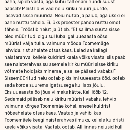
paha, sipleb vasta, aga kuhu tall enam hundi suust
pääseb! Meistrid viivad neiu kiriku müüri juurde,
lasevad sisse müürida. Neiu nutab ja palub, aga ükski ei
pane nuttu tähele. Ei, üks preester paneb nuttu ometi
tähele. Trööstib neiut ja ütleb: “Et sa ilma süüta sisse
oled müüritud, olgu sul luba igal uueaasta öösel
müürist välja tulla, vaimuna mööda Toomemäge
lehvida, rist ahelate otsas käes. Leiad sa kellegi
naisterahva, kellele kuldristi kaela võiks visata, siis peab
see naisterahvas su asemele kiriku müüri sisse kiriku
võtmete hoidjaks minema ja sa ise pääsed vabaks!”
Sissemüüritud neiu ootab pikisilmi uueaasta ööd, ootab
sada korda suurema igatsusega kui laps jõulu.
Eks uueaasta öö jõua viimaks kätte
.
Kell lööb 12.
Sedamaid pääseb neiu kiriku müürist vabaks, lehvib
vaimuna kõrges Toomemäe kohal, enesel kuldrist
hõbeahelate otsas käes. Vaatab ja vahib, kas
Toomemäele keegi naisterahvas ilmuks, kellele kuldristi
kaela võiks visata. Vaatab, ootab. All linnas neiusid küll