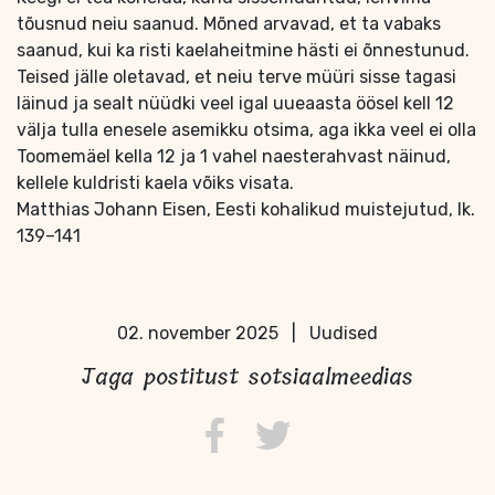
tõusnud neiu saanud. Mõned arvavad, et ta vabaks
saanud, kui ka risti kaelaheitmine hästi ei õnnestunud.
Teised jälle oletavad, et neiu terve müüri sisse tagasi
läinud ja sealt nüüdki veel igal uueaasta öösel kell 12
välja tulla enesele asemikku otsima, aga ikka veel ei olla
Toomemäel kella 12 ja 1 vahel naesterahvast näinud,
kellele kuldristi kaela võiks visata.
Matthias Johann Eisen, Eesti kohalikud muistejutud, lk.
139–141
02. november 2025
|
Uudised
Jaga postitust sotsiaalmeedias