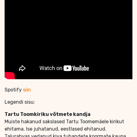
Spotify
siin
Legendi sisu:
Tartu Toomkiriku võtmete kandja
Muiste hakanud sakslased Tartu Toomemäele kirikut
ehitama. Ise juhatanud, eestlased ehitanud.
Talurahvas vedanud kiva tuhandete koormate kaupa