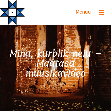
Menüü
Mina, kurblik neiu –
Maatasa
muusikavideo