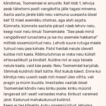
kõndimas, Toomemäel ei ainustki. Kell lööb 1, lehvija
peab tähetorni poolt vangikotta jälle tagasi minema.
Aasta aasta järele käib neiu vaimuna uueaasta öösel
kell 12 mäel asemikku otsimas, aga alati asjata.
Kümnete, kümnete aastate pärast näeb lehviv neiu,
keegi noor neiu ilmub Toomemäele. “See peab mind
vangipõlvest lunastama ja ise mu asemele hakkama!”
mõtleb sissemüüritud neiu. Lehvib suure rutuga mäele
tulnud neiu pea kohale. Pats! heidab neiule ülevelt
kuldse risti kaela. Rõõmutuhinas ei viska neiu küllalt
ettevaatlikult ja kindlalt. Kuldne rist ei saja teisele
neiule kaela, vaid käe peale. Neiu Toomemäel karjatab,
tõmmab kuldristi õlalt kätte. Rist kukub käest. Enne kui
kõndija neiu uuesti saab risti maast üles võtta, vali
pragin ja mürin kuulda. Imestades vaatab öösel
Toomemäel kõndiv neiu kiriku poole: kiriku müürid
langevad siit-sealt varisedes maha. Kirikust varemed
järel. Kadunud mahakukunud kuldrist.
Keegi ei tea kõnelda, kuhu sissemüüritud, lehvima