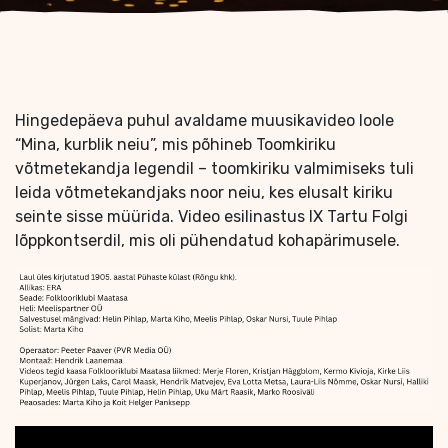
Hingedepäeva puhul avaldame muusikavideo loole
“Mina, kurblik neiu”, mis põhineb Toomkiriku
võtmetekandja legendil – toomkiriku valmimiseks tuli
leida võtmetekandjaks noor neiu, kes elusalt kiriku
seinte sisse müürida. Video esilinastus IX Tartu Folgi
lõppkontserdil, mis oli pühendatud kohapärimusele.