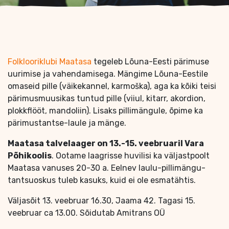
Folklooriklubi Maatasa
tegeleb Lõuna-Eesti pärimuse
uurimise ja vahendamisega. Mängime Lõuna-Eestile
omaseid pille (väikekannel, karmoška), aga ka kõiki teisi
pärimusmuusikas tuntud pille (viiul, kitarr, akordion,
plokkflööt, mandoliin). Lisaks pillimängule, õpime ka
pärimustantse-laule ja mänge.
Maatasa talvelaager on 13.-15. veebruaril Vara
Põhikoolis
. Ootame laagrisse huvilisi ka väljastpoolt
Maatasa vanuses 20-30 a. Eelnev laulu-pillimängu-
tantsuoskus tuleb kasuks, kuid ei ole esmatähtis.
Väljasõit 13. veebruar 16.30, Jaama 42. Tagasi 15.
veebruar ca 13.00. Sõidutab Amitrans OÜ