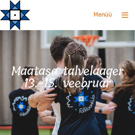
Menüü
Maatasa talvelaager
13.-15. veebruar