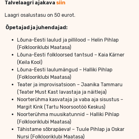
Talvelaagri ajakava
siin
Laagri osalustasu on 50 eurot.
Õpetajad ja juhendajad:
Lõuna-Eesti laulud ja pillilood – Helin Pihlap
(Folklooriklubi Maatasa)
Lõuna-Eesti folkloorsed tantsud – Kaia Kärner
(Keila Kool)
Lõuna-Eesti laulumängud – Halliki Pihlap
(Folklooriklubi Maatasa)
Teater ja improvisatsioon – Jaanika Tammaru
(Teater Must Kast lavastaja ja näitleja)
Noorterühma kasvataja ja vaba aja sisustus –
Margit Kink (Tartu Noorsootöö Keskus)
Noorterühma muusikatunnid – Halliki Pihlap
(Folklooriklubi Maatasa)
Tähistame sõbrapäeva! – Tuule Pihlap ja Oskar
Nursi (Folklooriklubi Maatasa)