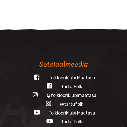
Sotsiaalmeedia
Folklooriklubi Maatasa
Tartu Folk
@folklooriklubimaatasa
@tartufolk
Folklooriklubi Maatasa
Tartu Folk