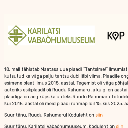
18. mail tähistab Maatasa uue plaadi “Tantsime!” ilmumist
kutsutud ka väga palju tantsuklubi läbi viima. Plaadile 
esimene plaat ilmus 2018. aastal. Tegemist oli väga põhjali
autoriks esikplaadil oli Ruudu Rahumaru ja kuigi on aast
plaadiga on aeg küps ka uuteks Ruudu Rahumaru fotodeks.
Kui 2018. aastal oli meid plaadi rühmapildil 15, siis 2025. a
Suur tänu, Ruudu Rahumaru! Koduleht on
siin
Suur tänu, Karilatsi Vabaõhumuuseum. Koduleht on
siin