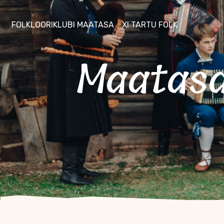
FOLKLOORIKLUBI MAATASA
XI TARTU FOLK
Maatasa pildistamine Ruudu