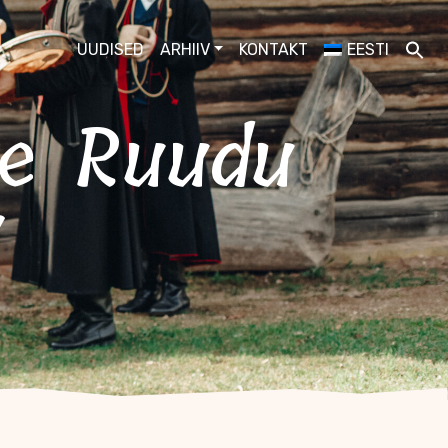
UUDISED
ARHIIV
KONTAKT
EESTI
a