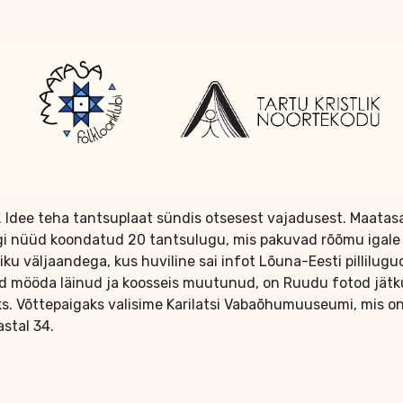
. Idee teha tantsuplaat sündis otsesest vajadusest. Maatasa
ongi nüüd koondatud 20 tantsulugu, mis pakuvad rõõmu igale
ku väljaandega, kus huviline sai infot Lõuna-Eesti pillilugud
aid mööda läinud ja koosseis muutunud, on Ruudu fotod jätku
 Võttepaigaks valisime Karilatsi Vabaõhumuuseumi, mis on 
astal 34.