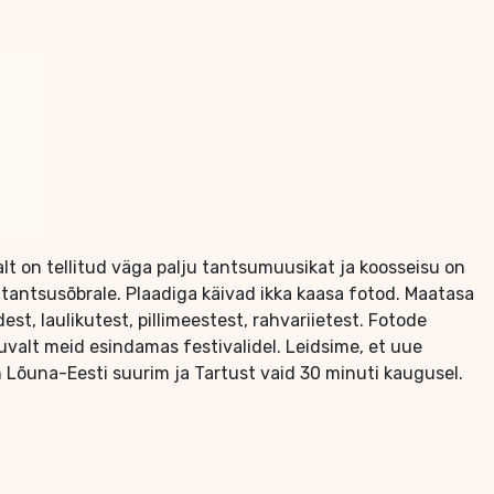
lt on tellitud väga palju tantsumuusikat ja koosseisu on
 tantsusõbrale. Plaadiga käivad ikka kaasa fotod. Maatasa
est, laulikutest, pillimeestest, rahvariietest. Fotode
valt meid esindamas festivalidel. Leidsime, et uue
Lõuna-Eesti suurim ja Tartust vaid 30 minuti kaugusel.