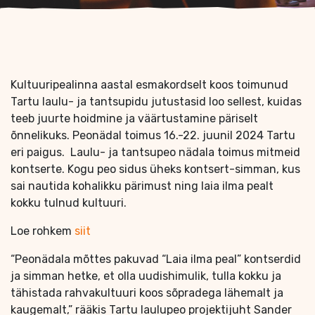
Kultuuripealinna aastal esmakordselt koos toimunud
Tartu laulu- ja tantsupidu jutustasid loo sellest, kuidas
teeb juurte hoidmine ja väärtustamine päriselt
õnnelikuks. Peonädal toimus 16.-22. juunil 2024 Tartu
eri paigus. Laulu- ja tantsupeo nädala toimus mitmeid
kontserte. Kogu peo sidus üheks kontsert-simman, kus
sai nautida kohalikku pärimust ning laia ilma pealt
kokku tulnud kultuuri.
Loe rohkem
siit
“Peonädala mõttes pakuvad “Laia ilma peal” kontserdid
ja simman hetke, et olla uudishimulik, tulla kokku ja
tähistada rahvakultuuri koos sõpradega lähemalt ja
kaugemalt,” rääkis Tartu laulupeo projektijuht Sander