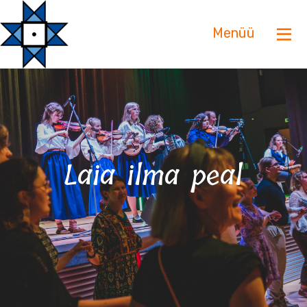
Menüü
Laia ilma peal