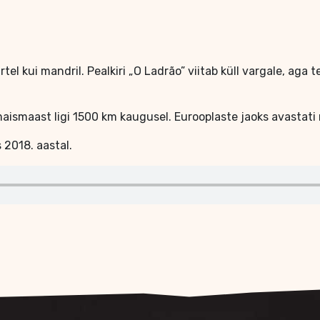
l kui mandril. Pealkiri „O Ladrão” viitab küll vargale, aga tek
aismaast ligi 1500 km kaugusel. Eurooplaste jaoks avastati n
 2018. aastal.