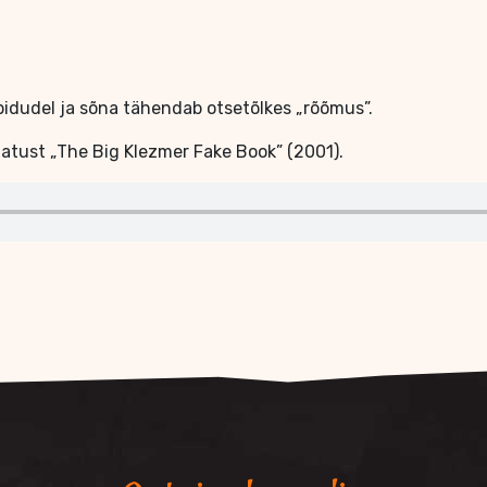
 pidudel ja sõna tähendab otsetõlkes „rõõmus”.
atust „The Big Klezmer Fake Book” (2001).