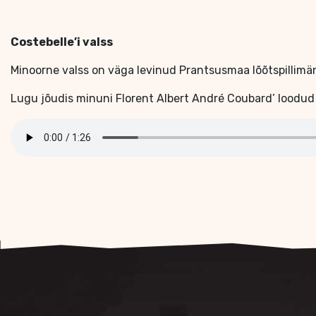
Costebelle’i valss
Minoorne valss on väga levinud Prantsusmaa lõõtspillimä
Lugu jõudis minuni Florent Albert André Coubard’ loodud