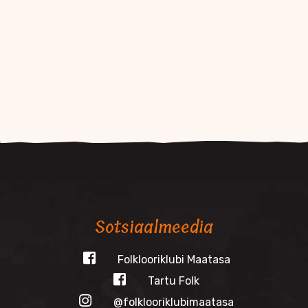
Sotsiaalmeedia
Folklooriklubi Maatasa
Tartu Folk
@folklooriklubimaatasa