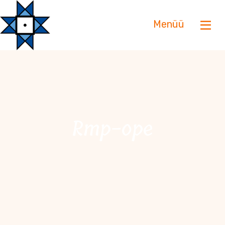
Menüü
rmp-ope