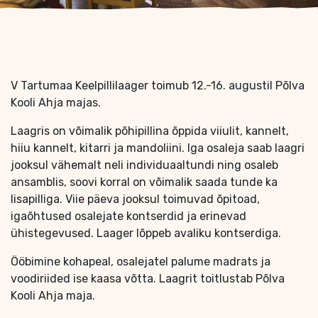
V Tartumaa Keelpillilaager toimub 12.-16. augustil Põlva
Kooli Ahja majas.
Laagris on võimalik põhipillina õppida viiulit, kannelt,
hiiu kannelt, kitarri ja mandoliini. Iga osaleja saab laagri
jooksul vähemalt neli individuaaltundi ning osaleb
ansamblis, soovi korral on võimalik saada tunde ka
lisapilliga. Viie päeva jooksul toimuvad õpitoad,
igaõhtused osalejate kontserdid ja erinevad
ühistegevused. Laager lõppeb avaliku kontserdiga.
Ööbimine kohapeal, osalejatel palume madrats ja
voodiriided ise kaasa võtta. Laagrit toitlustab Põlva
Kooli Ahja maja.