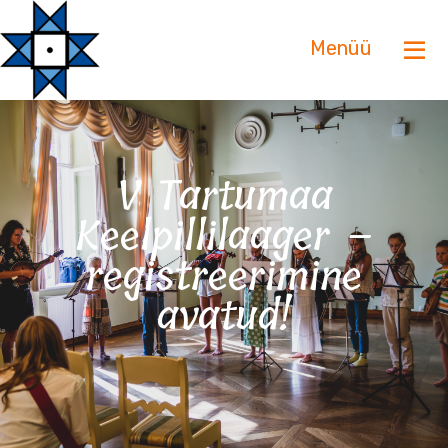
Menüü
V Tartumaa
Keelpillilaager –
registreerimine
avatud!