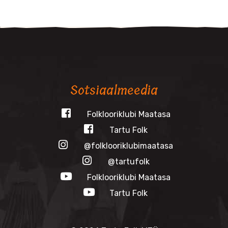
Sotsiaalmeedia
Folklooriklubi Maatasa
Tartu Folk
@folklooriklubimaatasa
@tartufolk
Folklooriklubi Maatasa
Tartu Folk