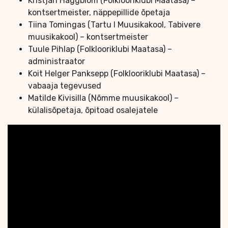
Kristjan Häggblom (Folklooriklubi Maatasa) –
kontsertmeister, näppepillide õpetaja
Tiina Tomingas (Tartu I Muusikakool, Tabivere
muusikakool) – kontsertmeister
Tuule Pihlap (Folklooriklubi Maatasa) –
administraator
Koit Helger Panksepp (Folklooriklubi Maatasa) –
vabaaja tegevused
Matilde Kivisilla (Nõmme muusikakool) –
külalisõpetaja, õpitoad osalejatele