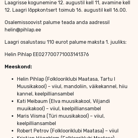
Laagrisse kogunemine 12. augustil kell 11, avamine kell
12. Laagri lõppkontsert toimub 16. augustil kell 16.00.
Osalemissoovist palume teada anda aadressil
helin@pihlap.ee
Laagri osalustasu 110 eurot palume maksta 1. juuliks:
Helin Pihlap EE027700771003141376
Meeskond:
Helin Pihlap (Folklooriklubi Maatasa, Tartu I
Muusikakool) – viiul, mandoliin, väikekannel, hiiu
kannel, keelpilliansambel
Kati Meibaum (Elva muusikakool, Viljandi
muuikakool) – viiul, keelpilliansambel
Maris Viisma (Türi muusikakool) – viiul,
keelpilliansambel
Robert Petrov (Folklooriklubi Maatasa) – viiul