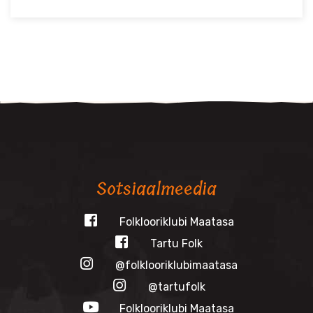
Sotsiaalmeedia
Folklooriklubi Maatasa
Tartu Folk
@folklooriklubimaatasa
@tartufolk
Folklooriklubi Maatasa