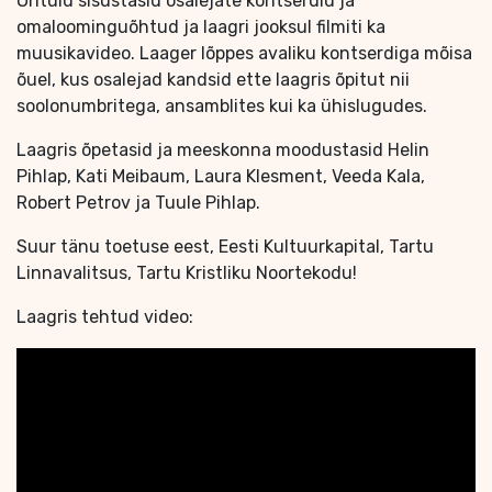
Õhtuid sisustasid osalejate kontserdid ja
omaloominguõhtud ja laagri jooksul filmiti ka
muusikavideo. Laager lõppes avaliku kontserdiga mõisa
õuel, kus osalejad kandsid ette laagris õpitut nii
soolonumbritega, ansamblites kui ka ühislugudes.
Laagris õpetasid ja meeskonna moodustasid Helin
Pihlap, Kati Meibaum, Laura Klesment, Veeda Kala,
Robert Petrov ja Tuule Pihlap.
Suur tänu toetuse eest, Eesti Kultuurkapital, Tartu
Linnavalitsus, Tartu Kristliku Noortekodu!
Laagris tehtud video: