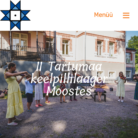
Menüü
II Tartumaa
keelpillilaager
Moostes