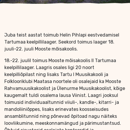
Juba teist aastat toimub Helin Pihlapi eestvedamisel
Tartumaa keelpillilaager. Seekord toimus laager 18.
juuli-22. juuli Mooste mõisakoolis.
18.-22. juulil toimus Mooste mõisakoolis II Tartumaa
keelpillilaager. Laagris osales ligi 20 noort
keelpilliõpilast ning lisaks Tartu I Muusikakooli ja
Folklooriklubi Maatasa noortele oli osalejaid ka Mooste
Rahvamuusikakoolist ja Ülenurme Muusikakoolist, kõige
kaugemalt tuldi osalema lausa Viinist. Laagri jooksul
toimusid individuaaltunnid viiuli-, kandle-, kitarri- ja
mandoliiniõppes, lisaks erinevates koosseisudes
ansamblitunnid ning põnevad õpitoad nagu näiteks
loovliikumine, meeskonnamängud ja pärimustantsud.