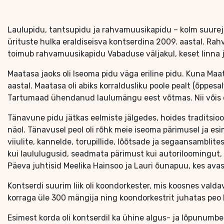
Laulupidu, tantsupidu ja rahvamuusikapidu – kolm suurej
ürituste hulka eraldiseisva kontserdina 2009. aastal. Ra
toimub rahvamuusikapidu Vabaduse väljakul, keset linna j
Maatasa jaoks oli Iseoma pidu väga eriline pidu. Kuna Maa
aastal. Maatasa oli abiks korraldusliku poole pealt (õppes
Tartumaad ühendanud laulumängu eest võtmas. Nii võis öel
Tänavune pidu jätkas eelmiste jälgedes, hoides traditsioo
näol. Tänavusel peol oli rõhk meie iseoma pärimusel ja esi
viiulite, kannelde, torupillide, lõõtsade ja segaansamblite
kui laululugusid, seadmata pärimust kui autoriloomingut, lisa
Päeva juhtisid Meelika Hainsoo ja Lauri õunapuu, kes avas
Kontserdi suurim liik oli koondorkester, mis koosnes valdavalt
korraga üle 300 mängija ning koondorkestrit juhatas peo 
Esimest korda oli kontserdil ka ühine algus- ja lõpunumb