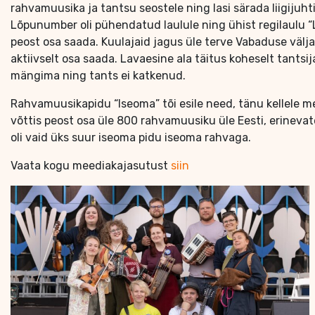
rahvamuusika ja tantsu seostele ning lasi särada liigijuht
Lõpunumber oli pühendatud laulule ning ühist regilaulu “L
peost osa saada. Kuulajaid jagus üle terve Vabaduse välja
aktiivselt osa saada. Lavaesine ala täitus koheselt tantsija
mängima ning tants ei katkenud.
Rahvamuusikapidu “Iseoma” tõi esile need, tänu kellele me
võttis peost osa üle 800 rahvamuusiku üle Eesti, erinevate
oli vaid üks suur iseoma pidu iseoma rahvaga.
Vaata kogu meediakajasutust
siin