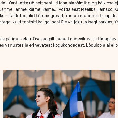
idel. Kanti ette ühiselt seatud labajalapõimik ning kõik osal
ähme, lähme, käime, käime…” võttis eest Meelika Hainsoo. Kog
ku – täidetud olid kõik pingiread, kuulati müüridel, treppid
tega, kuid tantsiti ka igal pool üle väljaku ja isegi parklas. 
ie pärimus elab. Osavad pillimehed minevikust ja tänapäevas
s vanustes ja erinevatest kogukondadest. Lõpuloo ajal ei oln