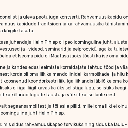
oonelist ja üleva peotujuga kontserti. Rahvamuusikapidu on
hvamuusikapidude traditsioon ja ka rahvamuusika tähistamin
a kõigile tasuta.
tasa juhendaja Helin Pihlap oli peo loominguline juht, alust
alvestused ja -videod, seminarid ja eelproovid), aga ka tule
da et Iseoma pidu oli Maatasa jaoks tõesti ka ise oma pidu
ne ja kandes edasi eelmiste korraldajate tehtud tööd ja väär
mest korda oli oma liik ka mandoliinidel, karmoškadel ja hiiu
st koosnenud koondorkestri liik. Iga liik andis läbilõike oma 
ks oli igal liigil kavas ka üks solistiga lugu, solistiks keegi
id ka kõlanud lugude taustu ja võtsid ka ise laule eest.
 segaansamblitest ja tõi esile pillid, millel oma liiki ei olnud
loominguline juht Helin Pihlap.
er, mis sidus rahvamuusikapeo tervikuks ning sidus ka laulu