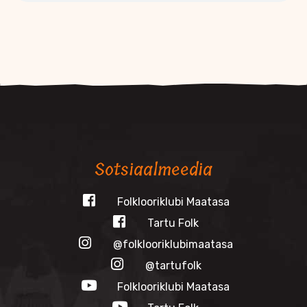
Sotsiaalmeedia
Folklooriklubi Maatasa
Tartu Folk
@folklooriklubimaatasa
@tartufolk
Folklooriklubi Maatasa