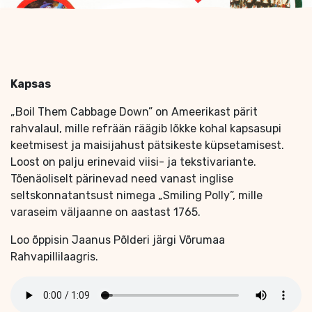
Kapsas
„Boil Them Cabbage Down” on Ameerikast pärit
rahvalaul, mille refrään räägib lõkke kohal kapsasupi
keetmisest ja maisijahust pätsikeste küpsetamisest.
Loost on palju erinevaid viisi- ja tekstivariante.
Tõenäoliselt pärinevad need vanast inglise
seltskonnatantsust nimega „Smiling Polly”, mille
varaseim väljaanne on aastast 1765.
Loo õppisin Jaanus Põlderi järgi Võrumaa
Rahvapillilaagris.