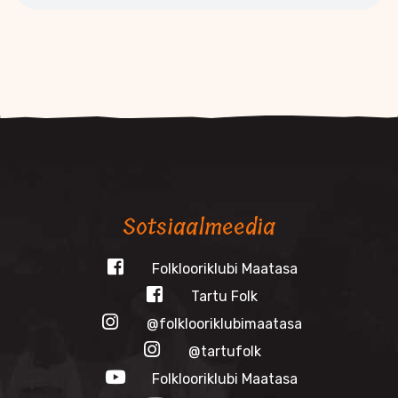
Sotsiaalmeedia
Folklooriklubi Maatasa
Tartu Folk
@folklooriklubimaatasa
@tartufolk
Folklooriklubi Maatasa