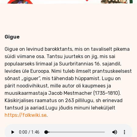
Gigue
Gigue on levinud barokktants, mis on tavaliselt pikema
süidi viimane osa. Tantsu juurteks on jig, mis sai
populaarseks Iirimaal ja Suurbritannias 16. sajandil,
levides üle Euroopa. Nimi tuleb ilmselt prantsuskeelsest
sõnast „giguer”, mis tähendab hüppamist. Lugu on
pärit noodivihikust, mille autor oli kaupmees ja
muusikaarmastaja Jacob Mestmacher (1735–1810).
Käsikirjalises raamatus on 263 pillilugu, sh erinevad
tantsud ja aariad.Lugu jõudis minuni leheküljelt
https://folkwiki.se
.