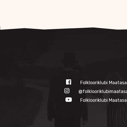
Folklooriklubi Maatasa
@folklooriklubimaatas
Folklooriklubi Maatasa