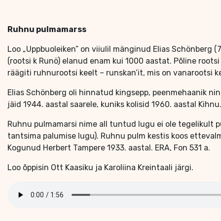
Ruhnu pulmamarss
Loo „Uppbuoleiken” on viiulil mänginud Elias Schönberg (7
(rootsi k Runö) elanud enam kui 1000 aastat. Põline roots
räägiti ruhnurootsi keelt – runskan’it, mis on vanarootsi k
Elias Schönberg oli hinnatud kingsepp, peenmehaanik ning
jäid 1944. aastal saarele, kuniks kolisid 1960. aastal Kihnu
Ruhnu pulmamarsi nime all tuntud lugu ei ole tegelikult
tantsima palumise lugu). Ruhnu pulm kestis koos ettevalmi
Kogunud Herbert Tampere 1933. aastal. ERA, Fon 531 a.
Loo õppisin Ott Kaasiku ja Karoliina Kreintaali järgi.