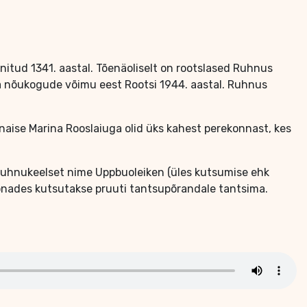
nitud 1341. aastal. Tõenäoliselt on rootslased Ruhnus
 ja nõukogude võimu eest Rootsi 1944. aastal. Ruhnus
naise Marina Rooslaiuga olid üks kahest perekonnast, kes
ruhnukeelset nime Uppbuoleiken (üles kutsumise ehk
 Sõnades kutsutakse pruuti tantsupõrandale tantsima.