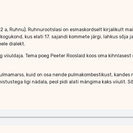
2 a, Ruhnu). Ruhnurootslasi on esmaskordselt kirjalikult mai
i kogukond, kus elati 17. sajandi kommete järgi, lahkus sõja
eele dialekt.
 viiuldaja. Tema poeg Peeter Rooslaid koos oma kihnlasest 
.
 pulmamarss, kuid on osa nende pulmakombestikust, kandes 
stustega ligi nädala, peol pidi alati mängima kaks viiulit.